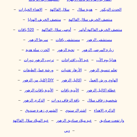
الحدث الديكور
–
هدية سلال
–
سلال الفاكهة
–
الإهداء الخيارات
–
منتصف الخريف سلال الفاكهة
–
منتصف الخريف الهدايا
–
منتصف الخريف الفاكهة أوامر
–
أوصى سلال الفاكهة
–
520 باقات
–
مستشفى الزهور
–
مستشفى باقات
–
سريعا الزهور
–
زيارة المرضى الزهور
–
تحية الزهور
–
الحزن سلة هدية
–
هدايا يوم الأب
–
عيد الأب اقتراحات
–
ترتيب الزهور دورات
–
تعلم تنسيق الزهور
–
الأزهار تقنيات
–
ورشة عمل الطبقات
–
الهاوي ورش العمل
–
اكاليل الزهور
–
DIY إكليل من الزهور
–
عطلة اكاليل الزهور
–
الأبدية باقات
–
الأبدية باقات الزهور
–
شخصية زفاف سلال
–
باقة الزفاف دورات
–
الذكرى الزهور
–
الذكرى الإهداء
–
اشتراك سنوي
–
الشهري زهرة صندوق
–
وارتفعت صناديق
–
عيد ميلاد صناديق الزهور
–
عيد الميلاد سلال الفاكهة
–
دبي