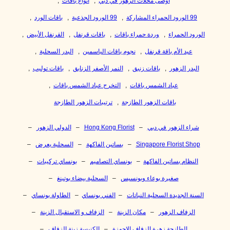
أوصى محلات الزهور في دبي
,
أنواع باقات
,
99 الورود الحمراء المشاركة
,
99 الورود الجذعية
,
باقات الورد
,
الورود الحمراء
,
وردة حمراء باقات
,
باقات قرنفل
,
القرنفل الأبيض
,
عيد الأم باقة قرنفل
,
نجوم باقات الياسمين
,
البدر السحلية
,
البدر الزهور
,
باقات زنبق
,
النمر الأصفر الزنابق
,
باقات توليب
,
عباد الشمس باقات
,
التخرج عباد الشمس باقات
,
باقات الزهور الطازجة
,
ترتيبات الزهور الطازجة
شراء الزهور في دبي
–
Hong Kong Florist
–
الدولي الزهور
–
Singapore Florist Shop
–
بساتين الفاكهة
–
السحلية يعرض
–
النظام بساتين الفاكهة
–
بونساي التصاميم
–
بونساي تركيبات
–
صغيرة بوعاء وبونسيس
–
السحلية بيضاء بوتينغ
–
السنة الجديدة السحلية النباتات
–
الفني بونساي
–
الطاولة بونساي
–
الزفاف الزهور
–
مكان الزينة
–
الزفاف و الاستقبال الزينة
–
الطازجة زهرة الزفاف الاجهزة
–
الكنيسة زينة الزفاف
–