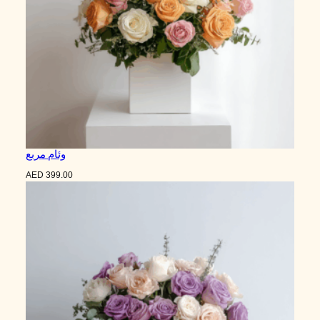
وئام مربع
AED
399.00