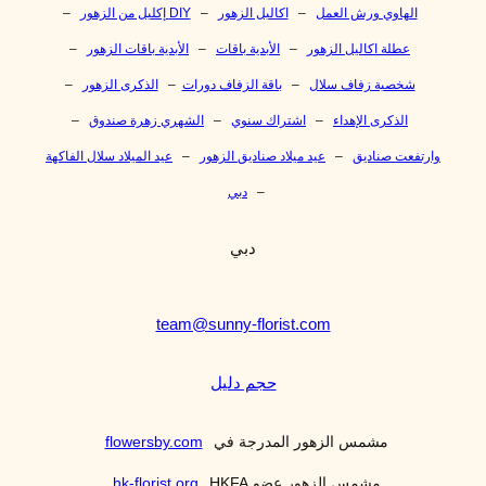
الهاوي ورش العمل
–
اكاليل الزهور
–
DIY إكليل من الزهور
–
عطلة اكاليل الزهور
–
الأبدية باقات
–
الأبدية باقات الزهور
–
شخصية زفاف سلال
–
باقة الزفاف دورات
–
الذكرى الزهور
–
الذكرى الإهداء
–
اشتراك سنوي
–
الشهري زهرة صندوق
–
وارتفعت صناديق
–
عيد ميلاد صناديق الزهور
–
عيد الميلاد سلال الفاكهة
–
دبي
دبي
team@sunny-florist.com
حجم دليل
مشمس الزهور المدرجة في
flowersby.com
مشمس الزهور عضو HKFA
hk-florist.org