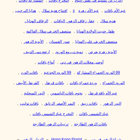
أعرب عن تسليم في نفس اليوم
,
التخرج باقات
,
المشاركة باقات
,
عيد الأم باقات
,
عيد الأم زهرة
s
,
افتتاح هدية سلال
,
هدايا الترحيب
,
هدية سلال
,
حفل زفاف الزهور, الباقات
,
الزفاف الهدايا ،
طفل حديث الولادة الهدايا
,
منتصف الخريف سلال الفاكهة
,
منتصف الخريف علب الهدايا
,
صدر الفستان
,
الأبدية الزهور
,
الأبدية زهرة يعرض
,
دمية دب مع الورود
,
ارتفع دمى الدببة ،
أوصى محلات الزهور في دبي
,
أنواع باقات
,
99 الورود الحمراء المشاركة
,
99 الورود الجذعية
,
باقات الورد
,
الورود الحمراء
,
وردة حمراء باقات
,
باقات قرنفل
,
القرنفل الأبيض
,
عيد الأم باقة قرنفل
,
نجوم باقات الياسمين
,
البدر السحلية
,
البدر الزهور
,
باقات زنبق
,
النمر الأصفر الزنابق
,
باقات توليب
,
عباد الشمس باقات
,
التخرج عباد الشمس باقات
,
باقات الزهور الطازجة
,
ترتيبات الزهور الطازجة
شراء الزهور في دبي
–
Hong Kong Florist
–
الدولي الزهور
–