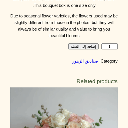
This bouquet box is one size only.
Due to seasonal flower varieties, the flowers used may be
slightly different from those in the photos, but they will
always be of similar quality and value to bring you
beautiful blooms.
ك
إضافة إلى السلة
م
ي
Category:
صناديق الزهور
ة
F
l
Related products
o
r
a
B
o
x