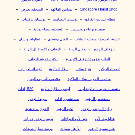
Singapore Florist Shop
–
بساتين الفاكهة
–
السحلية يعرض
–
النظام بساتين الفاكهة
–
بونساي التصاميم
–
بونساي تركيبات
–
صغيرة بوعاء وبونسيس
–
السحلية بيضاء بوتينغ
–
السنة الجديدة السحلية النباتات
–
الفني بونساي
–
الطاولة بونساي
–
الزفاف الزهور
–
مكان الزينة
–
الزفاف و الاستقبال الزينة
–
الطازجة زهرة الزفاف الاجهزة
–
الكنيسة زينة الزفاف
–
الحدث الديكور
–
هدية سلال
–
سلال الفاكهة
–
الإهداء الخيارات
–
منتصف الخريف سلال الفاكهة
–
منتصف الخريف الهدايا
–
منتصف الخريف الفاكهة أوامر
–
أوصى سلال الفاكهة
–
520 باقات
–
مستشفى الزهور
–
مستشفى باقات
–
سريعا الزهور
–
زيارة المرضى الزهور
–
تحية الزهور
–
الحزن سلة هدية
–
هدايا يوم الأب
–
عيد الأب اقتراحات
–
ترتيب الزهور دورات
–
تعلم تنسيق الزهور
–
الأزهار تقنيات
–
ورشة عمل الطبقات
–