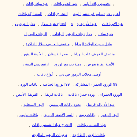
,
تخصيص باقة أوامر
,
عيد الحب باقات
,
عيد ميلاد باقات
,
أعرب عن تسليم في نفس اليوم
,
التخرج باقات
,
المشاركة باقات
,
عيد الأم باقات
,
عيد الأم زهرة
s
,
افتتاح هدية سلال
,
هدايا الترحيب
,
هدية سلال
,
حفل زفاف الزهور, الباقات
,
الزفاف الهدايا ،
طفل حديث الولادة الهدايا
,
منتصف الخريف سلال الفاكهة
,
منتصف الخريف علب الهدايا
,
صدر الفستان
,
الأبدية الزهور
,
الأبدية زهرة يعرض
,
دمية دب مع الورود
,
ارتفع دمى الدببة ،
أوصى محلات الزهور في دبي
,
أنواع باقات
,
99 الورود الحمراء المشاركة
,
99 الورود الجذعية
,
باقات الورد
,
الورود الحمراء
,
وردة حمراء باقات
,
باقات قرنفل
,
القرنفل الأبيض
,
عيد الأم باقة قرنفل
,
نجوم باقات الياسمين
,
البدر السحلية
,
البدر الزهور
,
باقات زنبق
,
النمر الأصفر الزنابق
,
باقات توليب
,
عباد الشمس باقات
,
التخرج عباد الشمس باقات
,
باقات الزهور الطازجة
,
ترتيبات الزهور الطازجة