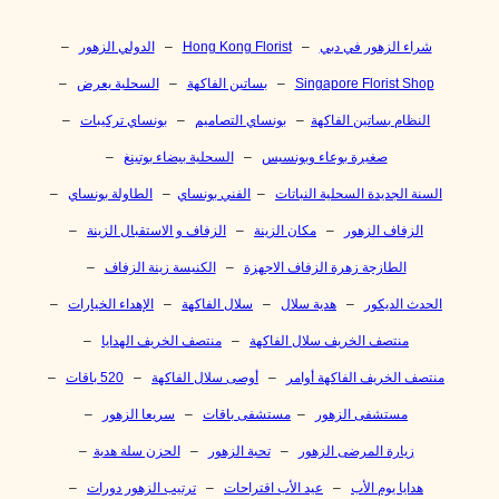
شراء الزهور في دبي
–
Hong Kong Florist
–
الدولي الزهور
–
Singapore Florist Shop
–
بساتين الفاكهة
–
السحلية يعرض
–
النظام بساتين الفاكهة
–
بونساي التصاميم
–
بونساي تركيبات
–
صغيرة بوعاء وبونسيس
–
السحلية بيضاء بوتينغ
–
السنة الجديدة السحلية النباتات
–
الفني بونساي
–
الطاولة بونساي
–
الزفاف الزهور
–
مكان الزينة
–
الزفاف و الاستقبال الزينة
–
الطازجة زهرة الزفاف الاجهزة
–
الكنيسة زينة الزفاف
–
الحدث الديكور
–
هدية سلال
–
سلال الفاكهة
–
الإهداء الخيارات
–
منتصف الخريف سلال الفاكهة
–
منتصف الخريف الهدايا
–
منتصف الخريف الفاكهة أوامر
–
أوصى سلال الفاكهة
–
520 باقات
–
مستشفى الزهور
–
مستشفى باقات
–
سريعا الزهور
–
زيارة المرضى الزهور
–
تحية الزهور
–
الحزن سلة هدية
–
هدايا يوم الأب
–
عيد الأب اقتراحات
–
ترتيب الزهور دورات
–