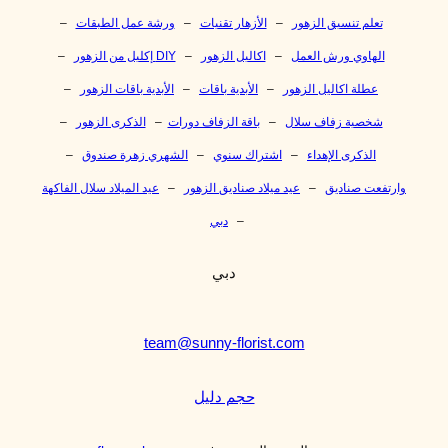
تعلم تنسيق الزهور
–
الأزهار تقنيات
–
ورشة عمل الطبقات
–
الهاوي ورش العمل
–
اكاليل الزهور
–
DIY إكليل من الزهور
–
عطلة اكاليل الزهور
–
الأبدية باقات
–
الأبدية باقات الزهور
–
شخصية زفاف سلال
–
باقة الزفاف دورات
–
الذكرى الزهور
–
الذكرى الإهداء
–
اشتراك سنوي
–
الشهري زهرة صندوق
–
وارتفعت صناديق
–
عيد ميلاد صناديق الزهور
–
عيد الميلاد سلال الفاكهة
–
دبي
دبي
team@sunny-florist.com
حجم دليل